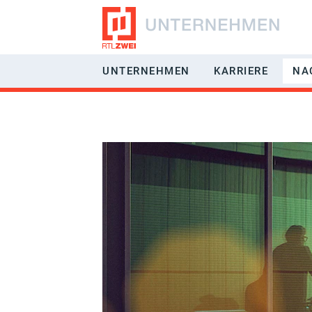
UNTERNEHMEN
KARRIERE
NA
RÜCKBLICK
JOBS & BE
GESCHÄFTSFELDER
BENEFITS
VERMARKTUNG
EIN-/AUFST
MANAGEMENT
HÄUFIG GES
GESELLSCHAFTER
EMPFANGBARKEIT