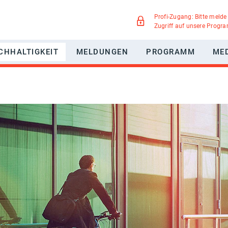
Profi-Zugang: Bitte melde
Zugriff auf unsere Progr
CHHALTIGKEIT
MELDUNGEN
PROGRAMM
ME
WERBUNG
NACHHALTIGKEITSPAKT MEDIEN
GREEN MOTION
IEGSMÖGLICHKEITEN
UMWELTSCHUTZ
TELLTE FRAGEN
SOZIALE VERANTWORTUNG
DIVERSITÄT