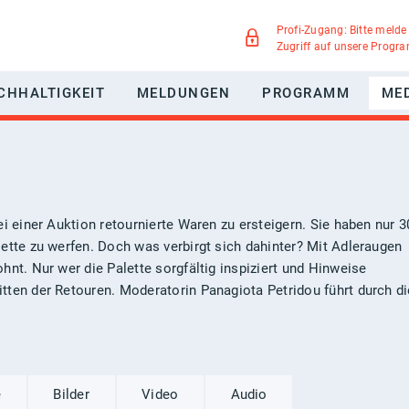
Profi-Zugang: Bitte melde
Zugriff auf unsere Progr
CHHALTIGKEIT
MELDUNGEN
PROGRAMM
ME
WERBUNG
NACHHALTIGKEITSPAKT MEDIEN
GREEN MOTION
IEGSMÖGLICHKEITEN
UMWELTSCHUTZ
ei einer Auktion retournierte Waren zu ersteigern. Sie haben nur 3
ette zu werfen. Doch was verbirgt sich dahinter? Mit Adleraugen
TELLTE FRAGEN
SOZIALE VERANTWORTUNG
hnt. Nur wer die Palette sorgfältig inspiziert und Hinweise
tten der Retouren. Moderatorin Panagiota Petridou führt durch di
DIVERSITÄT
e
Bilder
Video
Audio