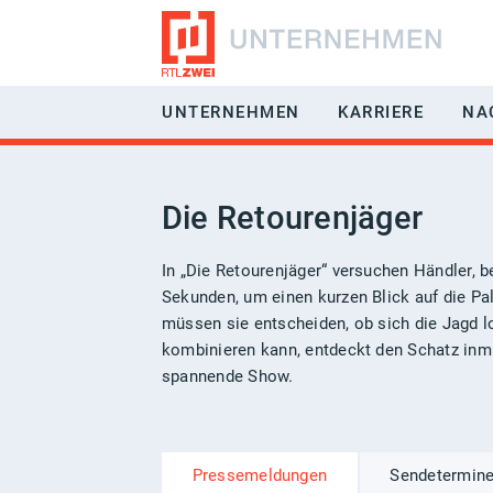
UNTERNEHMEN
KARRIERE
NA
RÜCKBLICK
JOBS & BE
Die Retourenjäger
GESCHÄFTSFELDER
BENEFITS
VERMARKTUNG
EIN-/AUFST
In „Die Retourenjäger“ versuchen Händler, b
Sekunden, um einen kurzen Blick auf die Pal
MANAGEMENT
HÄUFIG GES
müssen sie entscheiden, ob sich die Jagd lo
kombinieren kann, entdeckt den Schatz inmi
GESELLSCHAFTER
spannende Show.
EMPFANGBARKEIT
Pressemeldungen
Sendetermin