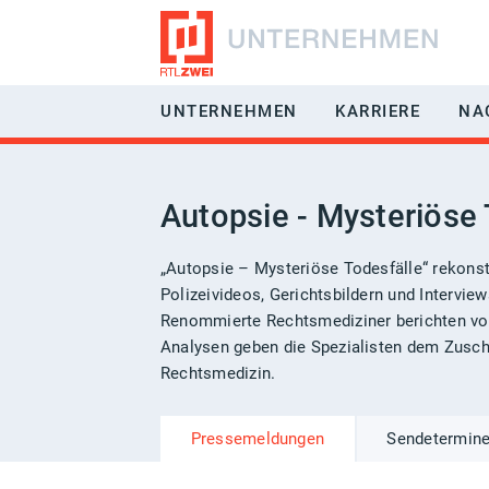
UNTERNEHMEN
KARRIERE
NA
RÜCKBLICK
JOBS & BE
Autopsie - Mysteriöse 
GESCHÄFTSFELDER
BENEFITS
VERMARKTUNG
EIN-/AUFST
„Autopsie – Mysteriöse Todesfälle“ rekonst
Polizeivideos, Gerichtsbildern und Intervie
MANAGEMENT
HÄUFIG GES
Renommierte Rechtsmediziner berichten von 
Analysen geben die Spezialisten dem Zuschau
GESELLSCHAFTER
Rechtsmedizin.
EMPFANGBARKEIT
Pressemeldungen
Sendetermin