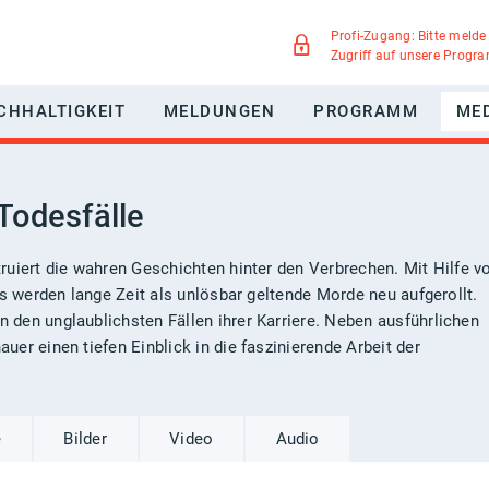
Profi-Zugang: Bitte melde
Zugriff auf unsere Progr
CHHALTIGKEIT
MELDUNGEN
PROGRAMM
ME
WERBUNG
NACHHALTIGKEITSPAKT MEDIEN
Todesfälle
GREEN MOTION
IEGSMÖGLICHKEITEN
UMWELTSCHUTZ
ruiert die wahren Geschichten hinter den Verbrechen. Mit Hilfe v
ws werden lange Zeit als unlösbar geltende Morde neu aufgerollt.
TELLTE FRAGEN
SOZIALE VERANTWORTUNG
den unglaublichsten Fällen ihrer Karriere. Neben ausführlichen
er einen tiefen Einblick in die faszinierende Arbeit der
DIVERSITÄT
e
Bilder
Video
Audio